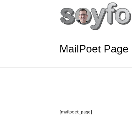
MailPoet Page
[mailpoet_page]