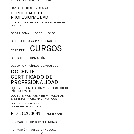
ADICCIÓN A TWITTER
APPLE
BANCO DE IMÁGENES GRATIS
CERTIFICADO DE
PROFESIONALIDAD
CERTIFICADO DE PROFESIONALIDAD DE
NIVEL 2
CESAR BONA
CGFP
CNCP
CONSEJOS PARA PRESENTACIONES
CURSOS
COPYLEFT
CURSOS DE FORMACIÓN
DESCARGAR VÍDEOS DE YOUTUBE
DOCENTE
CERTIFICADO DE
PROFESIONALIDAD
DOCENTE CONFECCIÓN Y PUBLICACIÓN DE
PÁGINAS WEB
DOCENTE MONTAJE Y REPARACIÓN DE
SISTEMAS MICROINFORMÁTICOS
DOCENTE SISTEMAS
MICROINFORMÁTICOS
EDUCACIÓN
EMULADOR
FORMACIÓN POR COMPETENCIAS
FORMACIÓN PROFESIONAL DUAL