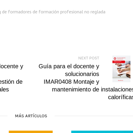
g de formadores de formación profesional no reglada
NEXT POST
docente y
Guía para el docente y
solucionarios
stión de
IMAR0408 Montaje y
ales
mantenimiento de instalacione
calorífica
MÁS ARTÍCULOS