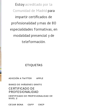
Estoy
acreditado por la
Comunidad de Madrid
para
impartir certificados de
profesionalidad y mas de 80
especialidades formativas, en
modalidad presencial y de
teleformación.
ETIQUETAS
ADICCIÓN A TWITTER
APPLE
BANCO DE IMÁGENES GRATIS
CERTIFICADO DE
PROFESIONALIDAD
CERTIFICADO DE PROFESIONALIDAD DE
NIVEL 2
CESAR BONA
CGFP
CNCP