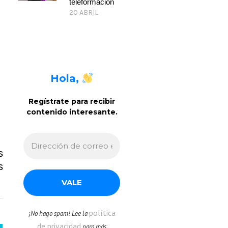
teleformación
20 ABRIL
Hola,
Regístrate para recibir
contenido interesante
.
s
s
política
¡No hago spam! Lee la
de privacidad
para más