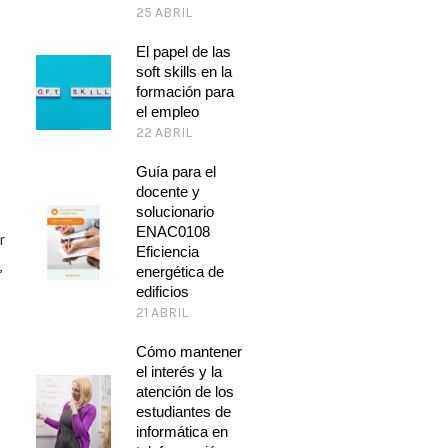
25 ABRIL
El papel de las
soft skills en la
formación para
el empleo
22 ABRIL
Guía para el
docente y
solucionario
ENAC0108
r
Eficiencia
,
energética de
edificios
21 ABRIL
Cómo mantener
el interés y la
atención de los
estudiantes de
informática en