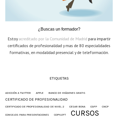
¿Buscas un formador?
Estoy
acreditado por la Comunidad de Madrid
para impartir
certificados de profesionalidad y mas de 80 especialidades
formativas, en modalidad presencial y de teleformación.
ETIQUETAS
ADICCIÓN A TWITTER
APPLE
BANCO DE IMÁGENES GRATIS
CERTIFICADO DE PROFESIONALIDAD
CERTIFICADO DE PROFESIONALIDAD DE NIVEL 2
CESAR BONA
CGFP
CNCP
CURSOS
CONSEJOS PARA PRESENTACIONES
COPYLEFT