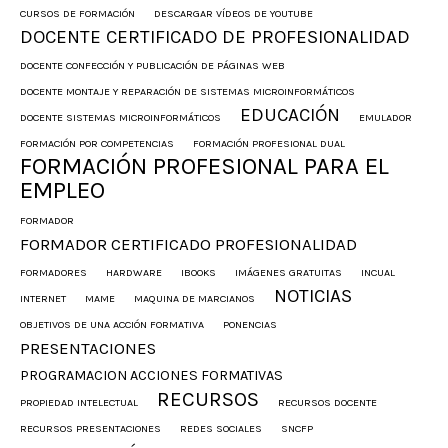
CURSOS DE FORMACIÓN
DESCARGAR VÍDEOS DE YOUTUBE
DOCENTE CERTIFICADO DE PROFESIONALIDAD
DOCENTE CONFECCIÓN Y PUBLICACIÓN DE PÁGINAS WEB
DOCENTE MONTAJE Y REPARACIÓN DE SISTEMAS MICROINFORMÁTICOS
EDUCACIÓN
DOCENTE SISTEMAS MICROINFORMÁTICOS
EMULADOR
FORMACIÓN POR COMPETENCIAS
FORMACIÓN PROFESIONAL DUAL
FORMACIÓN PROFESIONAL PARA EL
EMPLEO
FORMADOR
FORMADOR CERTIFICADO PROFESIONALIDAD
FORMADORES
HARDWARE
IBOOKS
IMÁGENES GRATUITAS
INCUAL
NOTICIAS
INTERNET
MAME
MAQUINA DE MARCIANOS
OBJETIVOS DE UNA ACCIÓN FORMATIVA
PONENCIAS
PRESENTACIONES
PROGRAMACION ACCIONES FORMATIVAS
RECURSOS
PROPIEDAD INTELECTUAL
RECURSOS DOCENTE
RECURSOS PRESENTACIONES
REDES SOCIALES
SNCFP