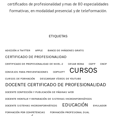
certificados de profesionalidad y mas de 80 especialidades
formativas, en modalidad presencial y de teleformación.
ETIQUETAS
ADICCIÓN A TWITTER
APPLE
BANCO DE IMÁGENES GRATIS
CERTIFICADO DE PROFESIONALIDAD
CERTIFICADO DE PROFESIONALIDAD DE NIVEL 2
CESAR BONA
CGFP
CNCP
CURSOS
CONSEJOS PARA PRESENTACIONES
COPYLEFT
CURSOS DE FORMACIÓN
DESCARGAR VÍDEOS DE YOUTUBE
DOCENTE CERTIFICADO DE PROFESIONALIDAD
DOCENTE CONFECCIÓN Y PUBLICACIÓN DE PÁGINAS WEB
DOCENTE MONTAJE Y REPARACIÓN DE SISTEMAS MICROINFORMÁTICOS
EDUCACIÓN
DOCENTE SISTEMAS MICROINFORMÁTICOS
EMULADOR
FORMACIÓN POR COMPETENCIAS
FORMACIÓN PROFESIONAL DUAL