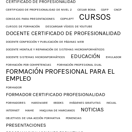
CERTIFICADO DE PROFESIONALIDAD
CERTIFICADO DE PROFESIONALIDAD DE NIVEL 2
CESAR BONA
CGFP
CNCP
CURSOS
CONSEJOS PARA PRESENTACIONES
COPYLEFT
CURSOS DE FORMACIÓN
DESCARGAR VÍDEOS DE YOUTUBE
DOCENTE CERTIFICADO DE PROFESIONALIDAD
DOCENTE CONFECCIÓN Y PUBLICACIÓN DE PÁGINAS WEB
DOCENTE MONTAJE Y REPARACIÓN DE SISTEMAS MICROINFORMÁTICOS
EDUCACIÓN
DOCENTE SISTEMAS MICROINFORMÁTICOS
EMULADOR
FORMACIÓN POR COMPETENCIAS
FORMACIÓN PROFESIONAL DUAL
FORMACIÓN PROFESIONAL PARA EL
EMPLEO
FORMADOR
FORMADOR CERTIFICADO PROFESIONALIDAD
FORMADORES
HARDWARE
IBOOKS
IMÁGENES GRATUITAS
INCUAL
NOTICIAS
INTERNET
MAME
MAQUINA DE MARCIANOS
OBJETIVOS DE UNA ACCIÓN FORMATIVA
PONENCIAS
PRESENTACIONES