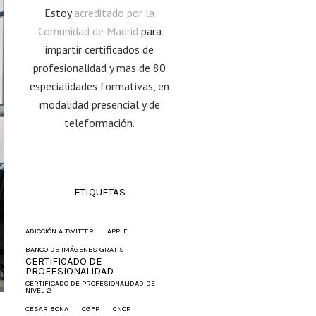
Estoy
acreditado por la
Comunidad de Madrid
para
impartir certificados de
profesionalidad y mas de 80
especialidades formativas, en
modalidad presencial y de
teleformación.
ETIQUETAS
ADICCIÓN A TWITTER
APPLE
BANCO DE IMÁGENES GRATIS
CERTIFICADO DE
PROFESIONALIDAD
CERTIFICADO DE PROFESIONALIDAD DE
NIVEL 2
CESAR BONA
CGFP
CNCP