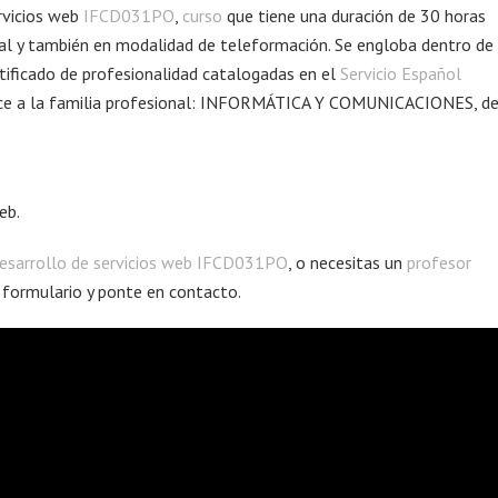
rvicios web
IFCD031PO
,
curso
que tiene una duración de 30 horas
ial y también en modalidad de teleformación. Se engloba dentro de
rtificado de profesionalidad catalogadas en el
Servicio Español
ece a la familia profesional: INFORMÁTICA Y COMUNICACIONES, de
eb.
esarrollo de servicios web IFCD031PO
, o necesitas un
profesor
el formulario y ponte en contacto.