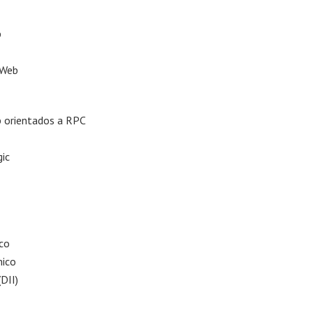
b
 Web
eb orientados a RPC
gic
ico
mico
(DII)