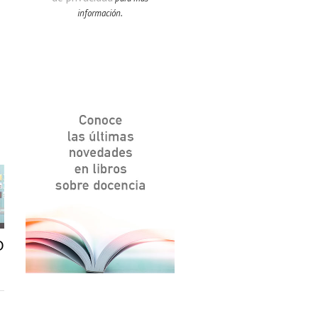
información.
O