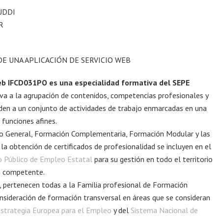
 UDDI
XR
E UNA APLICACIÓN DE SERVICIO WEB
web IFCD031PO es una especialidad formativa del SEPE
iva a la agrupación de contenidos, competencias profesionales y
nden a un conjunto de actividades de trabajo enmarcadas en una
 funciones afines.
so General, Formación Complementaria, Formación Modular y las
 la obtención de certificados de profesionalidad se incluyen en el
io Público de Empleo Estatal
para su gestión en todo el territorio
ón competente.
 pertenecen todas a la Familia profesional de Formación
nsideración de formación transversal en áreas que se consideran
strategia Europea para el Empleo
y del
Sistema Nacional de