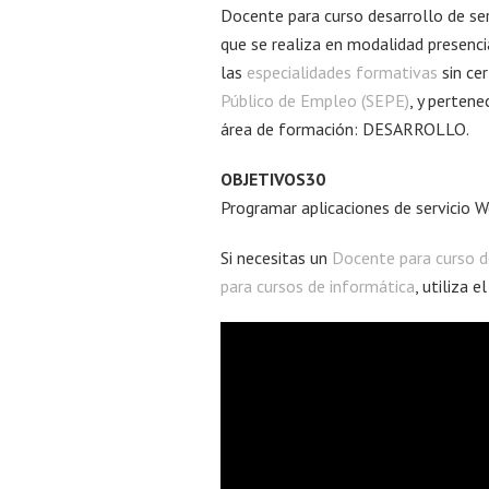
Docente para curso desarrollo de se
que se realiza en modalidad presenc
las
especialidades formativas
sin ce
Público de Empleo (SEPE)
, y perten
área de formación: DESARROLLO.
OBJETIVOS30
Programar aplicaciones de servicio W
Si necesitas un
Docente para curso d
para cursos de informática
, utiliza 