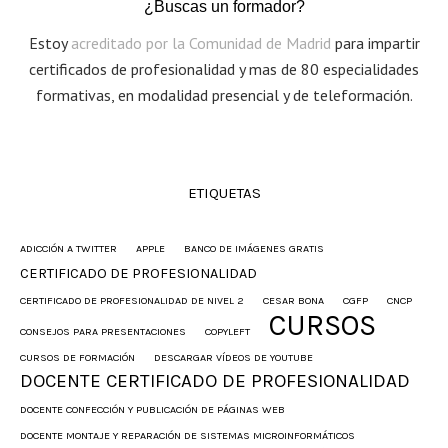
¿Buscas un formador?
Estoy
acreditado por la Comunidad de Madrid
para impartir
certificados de profesionalidad y mas de 80 especialidades
formativas, en modalidad presencial y de teleformación.
ETIQUETAS
ADICCIÓN A TWITTER
APPLE
BANCO DE IMÁGENES GRATIS
CERTIFICADO DE PROFESIONALIDAD
CERTIFICADO DE PROFESIONALIDAD DE NIVEL 2
CESAR BONA
CGFP
CNCP
CURSOS
CONSEJOS PARA PRESENTACIONES
COPYLEFT
CURSOS DE FORMACIÓN
DESCARGAR VÍDEOS DE YOUTUBE
DOCENTE CERTIFICADO DE PROFESIONALIDAD
DOCENTE CONFECCIÓN Y PUBLICACIÓN DE PÁGINAS WEB
DOCENTE MONTAJE Y REPARACIÓN DE SISTEMAS MICROINFORMÁTICOS