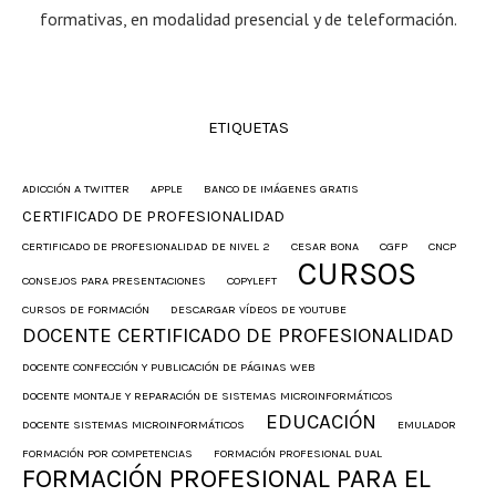
formativas, en modalidad presencial y de teleformación.
ETIQUETAS
ADICCIÓN A TWITTER
APPLE
BANCO DE IMÁGENES GRATIS
CERTIFICADO DE PROFESIONALIDAD
CERTIFICADO DE PROFESIONALIDAD DE NIVEL 2
CESAR BONA
CGFP
CNCP
CURSOS
CONSEJOS PARA PRESENTACIONES
COPYLEFT
CURSOS DE FORMACIÓN
DESCARGAR VÍDEOS DE YOUTUBE
DOCENTE CERTIFICADO DE PROFESIONALIDAD
DOCENTE CONFECCIÓN Y PUBLICACIÓN DE PÁGINAS WEB
DOCENTE MONTAJE Y REPARACIÓN DE SISTEMAS MICROINFORMÁTICOS
EDUCACIÓN
DOCENTE SISTEMAS MICROINFORMÁTICOS
EMULADOR
FORMACIÓN POR COMPETENCIAS
FORMACIÓN PROFESIONAL DUAL
FORMACIÓN PROFESIONAL PARA EL