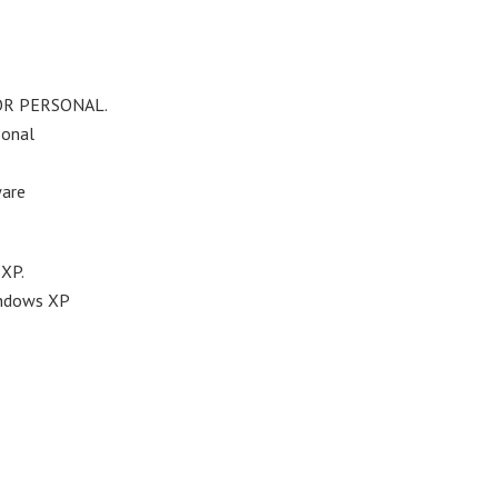
OR PERSONAL.
sonal
ware
XP.
Windows XP