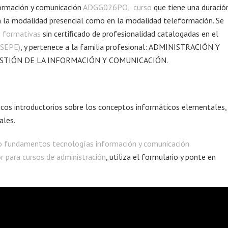
ormación y comunicación
ADGG026PO
,
curso
que tiene una duració
en la modalidad presencial como en la modalidad teleformación. Se
s formativas
sin certificado de profesionalidad catalogadas en el
(SEPE)
, y pertenece a la familia profesional: ADMINISTRACIÓN Y
 GESTIÓN DE LA INFORMACIÓN Y COMUNICACIÓN.
ticos introductorios sobre los conceptos informáticos elementales,
ales.
o fundamentos tecnologías información y comunicación
r para cursos de administración
, utiliza el formulario y ponte en