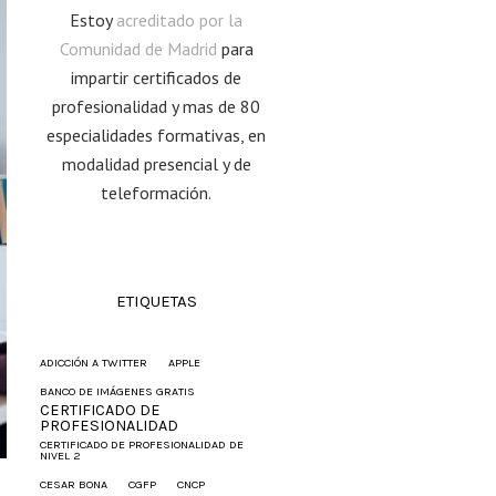
Estoy
acreditado por la
Comunidad de Madrid
para
impartir certificados de
profesionalidad y mas de 80
especialidades formativas, en
modalidad presencial y de
teleformación.
ETIQUETAS
ADICCIÓN A TWITTER
APPLE
BANCO DE IMÁGENES GRATIS
CERTIFICADO DE
PROFESIONALIDAD
CERTIFICADO DE PROFESIONALIDAD DE
NIVEL 2
CESAR BONA
CGFP
CNCP