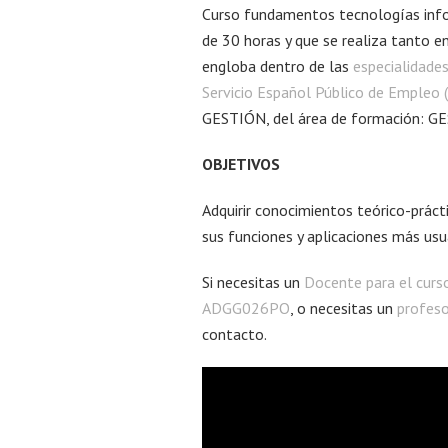
Curso fundamentos tecnologías inf
de 30 horas y que se realiza tanto 
engloba dentro de las
especialidade
Servicio Español Público de Empleo 
GESTIÓN, del área de formación:
OBJETIVOS
Adquirir conocimientos teórico-prác
sus funciones y aplicaciones más usu
Si necesitas un
Docente para el curs
ADGG026PO
, o necesitas un
profeso
contacto.