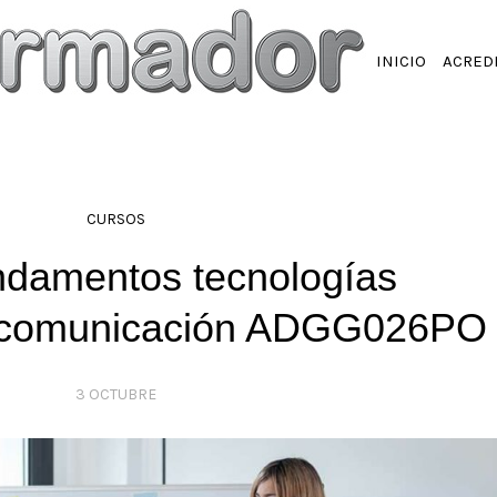
INICIO
ACRED
CURSOS
ndamentos tecnologías
y comunicación ADGG026PO
3 OCTUBRE