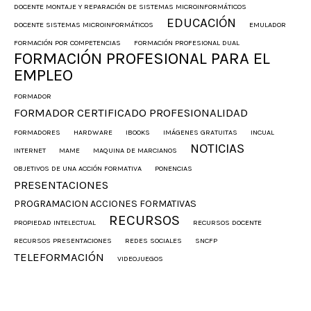
DOCENTE MONTAJE Y REPARACIÓN DE SISTEMAS MICROINFORMÁTICOS
EDUCACIÓN
DOCENTE SISTEMAS MICROINFORMÁTICOS
EMULADOR
FORMACIÓN POR COMPETENCIAS
FORMACIÓN PROFESIONAL DUAL
FORMACIÓN PROFESIONAL PARA EL
EMPLEO
FORMADOR
FORMADOR CERTIFICADO PROFESIONALIDAD
FORMADORES
HARDWARE
IBOOKS
IMÁGENES GRATUITAS
INCUAL
NOTICIAS
INTERNET
MAME
MAQUINA DE MARCIANOS
OBJETIVOS DE UNA ACCIÓN FORMATIVA
PONENCIAS
PRESENTACIONES
PROGRAMACION ACCIONES FORMATIVAS
RECURSOS
PROPIEDAD INTELECTUAL
RECURSOS DOCENTE
RECURSOS PRESENTACIONES
REDES SOCIALES
SNCFP
TELEFORMACIÓN
VIDEOJUEGOS