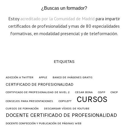
¿Buscas un formador?
Estoy
acreditado por la Comunidad de Madrid
para impartir
certificados de profesionalidad y mas de 80 especialidades
formativas, en modalidad presencial y de teleformación.
ETIQUETAS
ADICCIÓN A TWITTER
APPLE
BANCO DE IMÁGENES GRATIS
CERTIFICADO DE PROFESIONALIDAD
CERTIFICADO DE PROFESIONALIDAD DE NIVEL 2
CESAR BONA
CGFP
CNCP
CURSOS
CONSEJOS PARA PRESENTACIONES
COPYLEFT
CURSOS DE FORMACIÓN
DESCARGAR VÍDEOS DE YOUTUBE
DOCENTE CERTIFICADO DE PROFESIONALIDAD
DOCENTE CONFECCIÓN Y PUBLICACIÓN DE PÁGINAS WEB