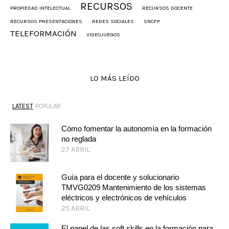
RECURSOS
PROPIEDAD INTELECTUAL
RECURSOS DOCENTE
RECURSOS PRESENTACIONES
REDES SOCIALES
SNCFP
TELEFORMACIÓN
VIDEOJUEGOS
LO MÁS LEÍDO
LATEST
POPULAR
Cómo fomentar la autonomía en la formación
no reglada
27 ABRIL
Guía para el docente y solucionario
TMVG0209 Mantenimiento de los sistemas
eléctricos y electrónicos de vehículos
25 ABRIL
El papel de las soft skills en la formación para