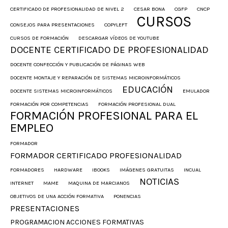
CERTIFICADO DE PROFESIONALIDAD DE NIVEL 2
CESAR BONA
CGFP
CNCP
CURSOS
CONSEJOS PARA PRESENTACIONES
COPYLEFT
CURSOS DE FORMACIÓN
DESCARGAR VÍDEOS DE YOUTUBE
DOCENTE CERTIFICADO DE PROFESIONALIDAD
DOCENTE CONFECCIÓN Y PUBLICACIÓN DE PÁGINAS WEB
DOCENTE MONTAJE Y REPARACIÓN DE SISTEMAS MICROINFORMÁTICOS
EDUCACIÓN
DOCENTE SISTEMAS MICROINFORMÁTICOS
EMULADOR
FORMACIÓN POR COMPETENCIAS
FORMACIÓN PROFESIONAL DUAL
FORMACIÓN PROFESIONAL PARA EL
EMPLEO
FORMADOR
FORMADOR CERTIFICADO PROFESIONALIDAD
FORMADORES
HARDWARE
IBOOKS
IMÁGENES GRATUITAS
INCUAL
NOTICIAS
INTERNET
MAME
MAQUINA DE MARCIANOS
OBJETIVOS DE UNA ACCIÓN FORMATIVA
PONENCIAS
PRESENTACIONES
PROGRAMACION ACCIONES FORMATIVAS